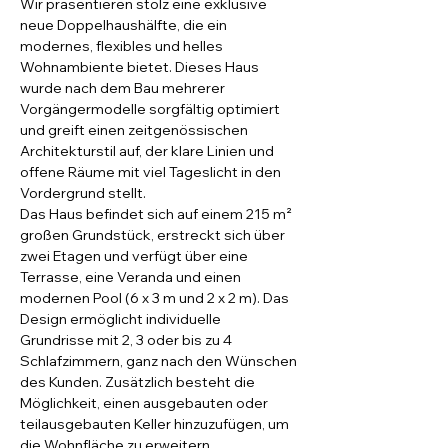
Wir präsentieren stolz eine exklusive 
neue Doppelhaushälfte, die ein 
modernes, flexibles und helles 
Wohnambiente bietet. Dieses Haus 
wurde nach dem Bau mehrerer 
Vorgängermodelle sorgfältig optimiert 
und greift einen zeitgenössischen 
Architekturstil auf, der klare Linien und 
offene Räume mit viel Tageslicht in den 
Vordergrund stellt.
Das Haus befindet sich auf einem 215 m² 
großen Grundstück, erstreckt sich über 
zwei Etagen und verfügt über eine 
Terrasse, eine Veranda und einen 
modernen Pool (6 x 3 m und 2 x 2 m). Das 
Design ermöglicht individuelle 
Grundrisse mit 2, 3 oder bis zu 4 
Schlafzimmern, ganz nach den Wünschen 
des Kunden. Zusätzlich besteht die 
Möglichkeit, einen ausgebauten oder 
teilausgebauten Keller hinzuzufügen, um 
die Wohnfläche zu erweitern.