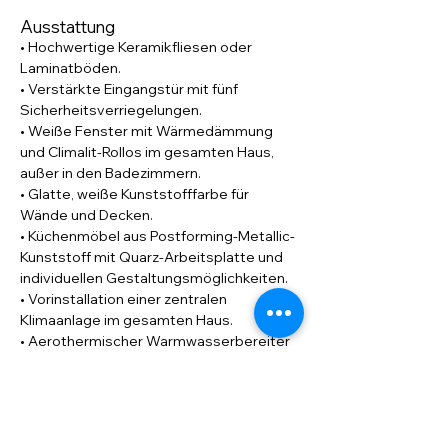
Ausstattung
• Hochwertige Keramikfliesen oder 
Laminatböden.
• Verstärkte Eingangstür mit fünf 
Sicherheitsverriegelungen.
• Weiße Fenster mit Wärmedämmung 
und Climalit-Rollos im gesamten Haus, 
außer in den Badezimmern.
• Glatte, weiße Kunststofffarbe für 
Wände und Decken.
• Küchenmöbel aus Postforming-Metallic-
Kunststoff mit Quarz-Arbeitsplatte und 
individuellen Gestaltungsmöglichkeiten.
• Vorinstallation einer zentralen 
Klimaanlage im gesamten Haus.
• Aerothermischer Warmwasserbereiter 
– ein effizientes und nachhaltiges 
System.
• Privater Pool mit 
Glasmosaikverkleidung in 4 Farben zur 
Auswahl, inklusive Außendusche mit 